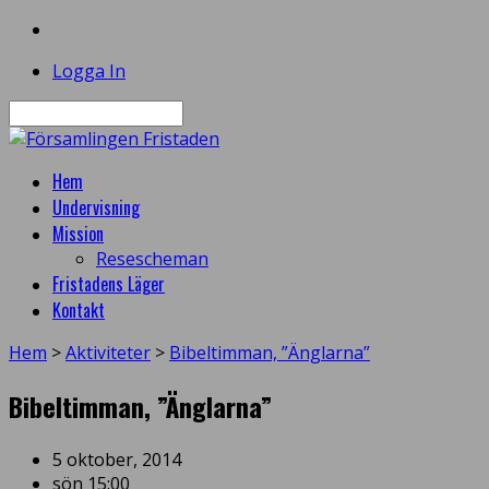
Logga In
Sök
Hem
Undervisning
Mission
Resescheman
Fristadens Läger
Kontakt
Hem
>
Aktiviteter
>
Bibeltimman, ”Änglarna”
Bibeltimman, ”Änglarna”
5 oktober, 2014
sön 15:00