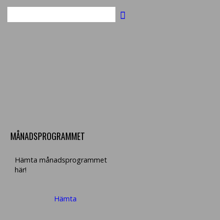
Sök
MÅNADSPROGRAMMET
Hämta månadsprogrammet
här!
Hämta