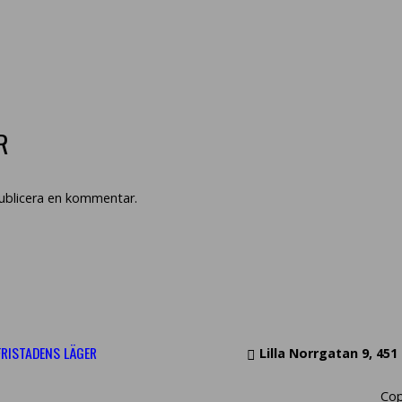
R
publicera en kommentar.
FRISTADENS LÄGER
Lilla Norrgatan 9, 45
Cop