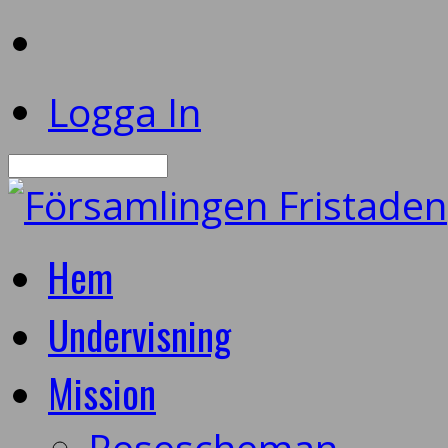
Logga In
Sök
Hem
Undervisning
Mission
Resescheman