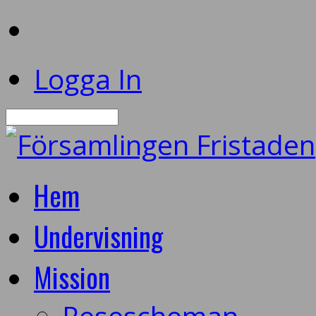
Logga In
Sök
Hem
Undervisning
Mission
Resescheman