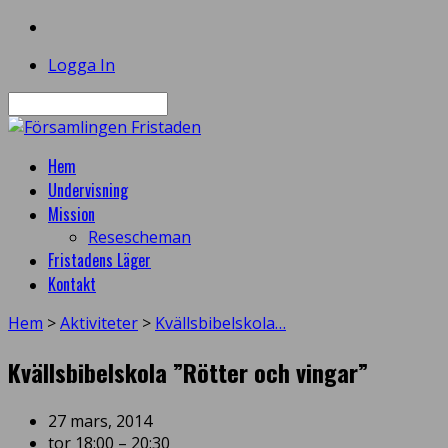
Logga In
Sök
Hem
Undervisning
Mission
Resescheman
Fristadens Läger
Kontakt
Hem
>
Aktiviteter
>
Kvällsbibelskola…
Kvällsbibelskola ”Rötter och vingar”
27 mars, 2014
tor 18:00 – 20:30