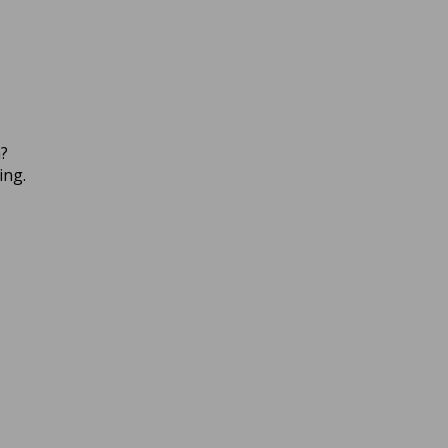
a?
ing.