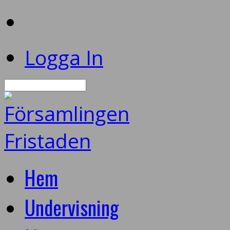
Logga In
Sök
Hem
Undervisning