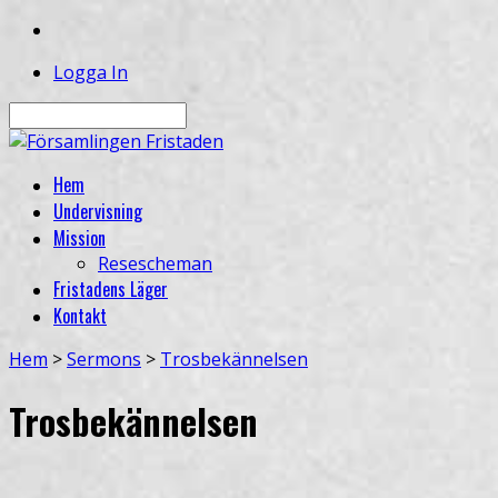
Logga In
Sök
Hem
Undervisning
Mission
Resescheman
Fristadens Läger
Kontakt
Hem
>
Sermons
>
Trosbekännelsen
Trosbekännelsen