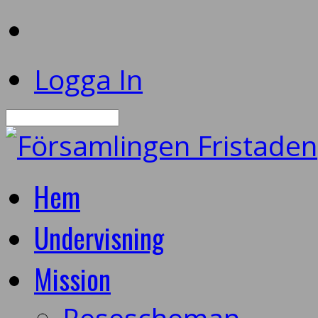
Logga In
Sök
Hem
Undervisning
Mission
Resescheman