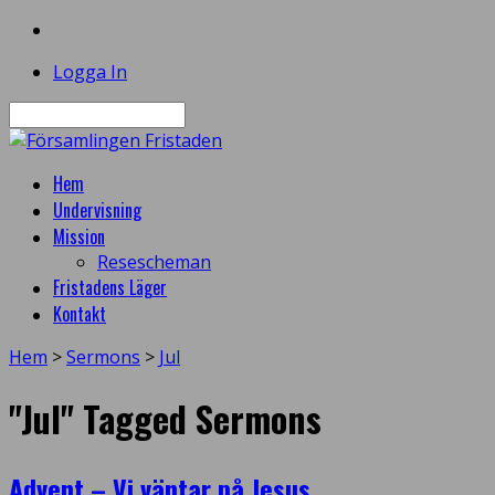
Logga In
Sök
Hem
Undervisning
Mission
Resescheman
Fristadens Läger
Kontakt
Hem
>
Sermons
>
Jul
"Jul" Tagged Sermons
Advent – Vi väntar på Jesus