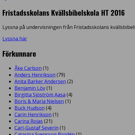
Fristadsskolans Kvällsbibelskola HT 2016
Lyssna på undervisningen från Fristadsskolans kvällsbibel
Lyssna här
Förkunnare
Åke Carlson
(1)
Anders Henrikson
(79)
Anita Barker Andersen
(2)
Benjamin Löv
(1)
Birgitta Sjöström Aasa
(4)
Boris & Maria Nielsen
(1)
Buck Hudson
(4)
Carin Henrikson
(1)
Carina Rojas
(21)
Carl-Gustaf Severin
(1)
Catarina Svensson Brodén
(1)