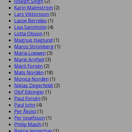
Joseph Singh
(2)
Karin Malmström
(2)
Lars Viktorsson
(5)
Lasse Berndes
(1)
Lisa Sannholm
(4)
Lotta Olsson
(1)
Magnus Haglund
(1)
Marco Strömberg
(1)
Maria Loewen
(3)
Marie Arnfjell
(3)
Märit Forsén
(2)
Mats Nordén
(18)
Monica Nordén
(1)
Niklas Degerfeldt
(2)
Olof Edsinger
(1)
Paul Forsén
(5)
Paul John
(4)
Per Åkvist
(1)
Per Josefsson
(1)
Philip Masih
(1)
Ragna Jennerhav
(1)