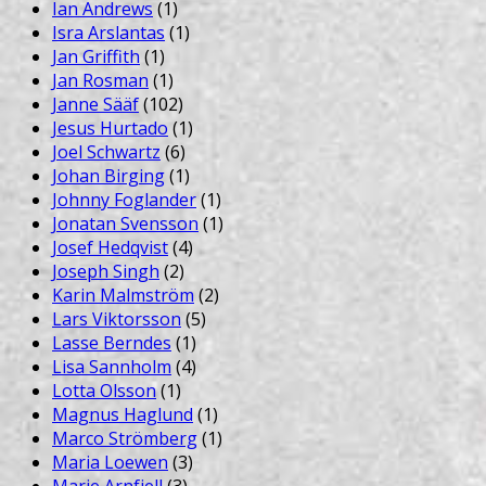
Ian Andrews
(1)
Isra Arslantas
(1)
Jan Griffith
(1)
Jan Rosman
(1)
Janne Sääf
(102)
Jesus Hurtado
(1)
Joel Schwartz
(6)
Johan Birging
(1)
Johnny Foglander
(1)
Jonatan Svensson
(1)
Josef Hedqvist
(4)
Joseph Singh
(2)
Karin Malmström
(2)
Lars Viktorsson
(5)
Lasse Berndes
(1)
Lisa Sannholm
(4)
Lotta Olsson
(1)
Magnus Haglund
(1)
Marco Strömberg
(1)
Maria Loewen
(3)
Marie Arnfjell
(3)