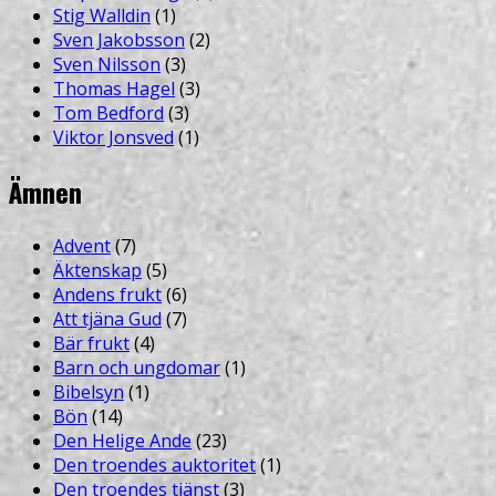
Stig Walldin
(1)
Sven Jakobsson
(2)
Sven Nilsson
(3)
Thomas Hagel
(3)
Tom Bedford
(3)
Viktor Jonsved
(1)
Ämnen
Advent
(7)
Äktenskap
(5)
Andens frukt
(6)
Att tjäna Gud
(7)
Bär frukt
(4)
Barn och ungdomar
(1)
Bibelsyn
(1)
Bön
(14)
Den Helige Ande
(23)
Den troendes auktoritet
(1)
Den troendes tjänst
(3)