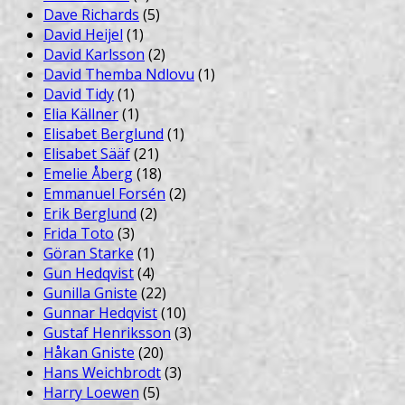
Dave Richards
(5)
David Heijel
(1)
David Karlsson
(2)
David Themba Ndlovu
(1)
David Tidy
(1)
Elia Källner
(1)
Elisabet Berglund
(1)
Elisabet Sääf
(21)
Emelie Åberg
(18)
Emmanuel Forsén
(2)
Erik Berglund
(2)
Frida Toto
(3)
Göran Starke
(1)
Gun Hedqvist
(4)
Gunilla Gniste
(22)
Gunnar Hedqvist
(10)
Gustaf Henriksson
(3)
Håkan Gniste
(20)
Hans Weichbrodt
(3)
Harry Loewen
(5)