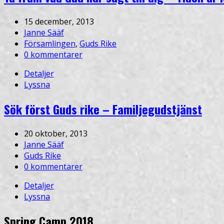
15 december, 2013
Janne Sääf
Församlingen
,
Guds Rike
0 kommentarer
Detaljer
Lyssna
Sök först Guds rike – Familjegudstjänst
20 oktober, 2013
Janne Sääf
Guds Rike
0 kommentarer
Detaljer
Lyssna
Spring Camp 2018