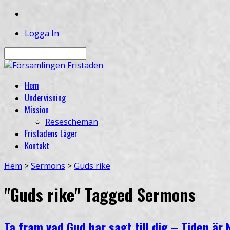
Logga In
Sök
Hem
Undervisning
Mission
Resescheman
Fristadens Läger
Kontakt
Hem
>
Sermons
>
Guds rike
"Guds rike" Tagged Sermons
Ta fram vad Gud har sagt till dig – Tiden är N