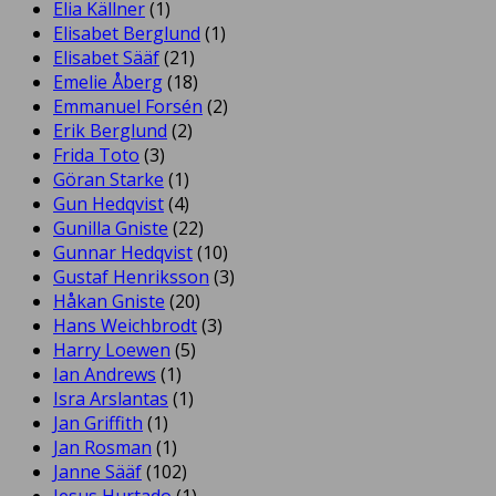
Elia Källner
(1)
Elisabet Berglund
(1)
Elisabet Sääf
(21)
Emelie Åberg
(18)
Emmanuel Forsén
(2)
Erik Berglund
(2)
Frida Toto
(3)
Göran Starke
(1)
Gun Hedqvist
(4)
Gunilla Gniste
(22)
Gunnar Hedqvist
(10)
Gustaf Henriksson
(3)
Håkan Gniste
(20)
Hans Weichbrodt
(3)
Harry Loewen
(5)
Ian Andrews
(1)
Isra Arslantas
(1)
Jan Griffith
(1)
Jan Rosman
(1)
Janne Sääf
(102)
Jesus Hurtado
(1)