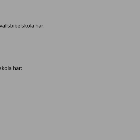
ällsbibelskola här:
skola här: