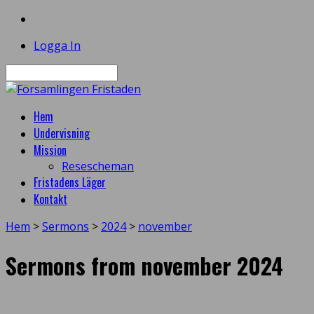
Logga In
Sök
Hem
Undervisning
Mission
Resescheman
Fristadens Läger
Kontakt
Hem
>
Sermons
>
2024
>
november
Sermons from november 2024