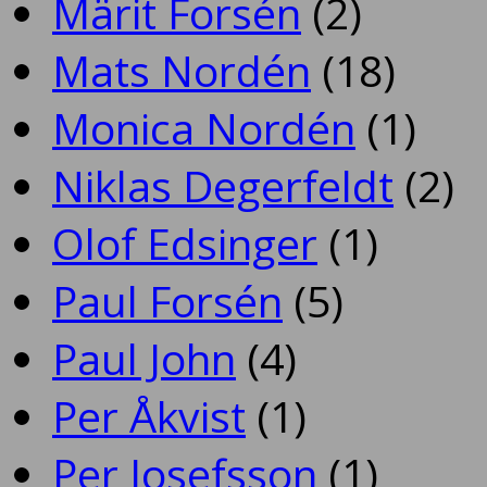
Märit Forsén
(2)
Mats Nordén
(18)
Monica Nordén
(1)
Niklas Degerfeldt
(2)
Olof Edsinger
(1)
Paul Forsén
(5)
Paul John
(4)
Per Åkvist
(1)
Per Josefsson
(1)