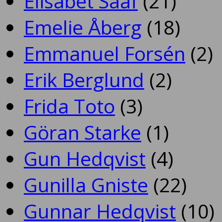
Elisabet Sääf
(21)
Emelie Åberg
(18)
Emmanuel Forsén
(2)
Erik Berglund
(2)
Frida Toto
(3)
Göran Starke
(1)
Gun Hedqvist
(4)
Gunilla Gniste
(22)
Gunnar Hedqvist
(10)