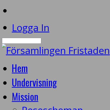
Logga In
Sök
Hem
Undervisning
Mission
Resescheman