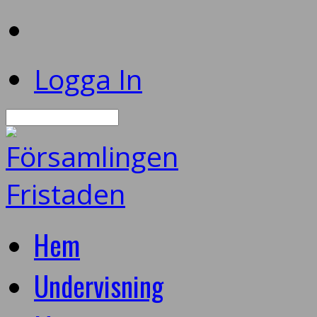
Logga In
Sök
Hem
Undervisning