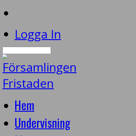
Logga In
Sök
Hem
Undervisning