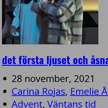
det första ljuset och åsn
28 november, 2021
Carina Rojas
,
Emelie 
Advent
,
Väntans tid