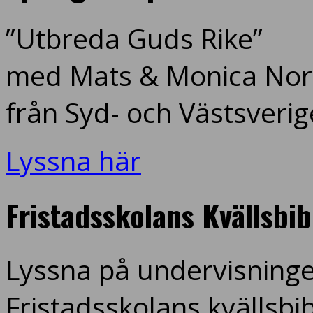
”Utbreda Guds Rike”
med Mats & Monica Nord
från Syd- och Västsverig
Lyssna här
Fristadsskolans Kvällsbi
Lyssna på undervisninge
Fristadsskolans kvällsbi