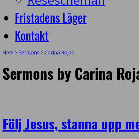
Fristadens Läger
Kontakt
Hem
>
Sermons
>
Carina Rojas
Sermons by Carina Roj
Följ Jesus, stanna upp me