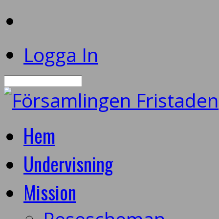
Logga In
Sök
Hem
Undervisning
Mission
Resescheman