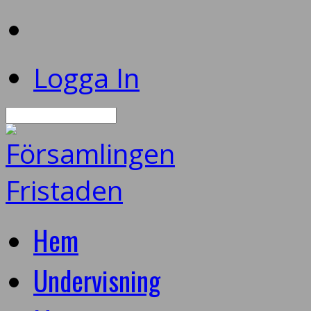
Logga In
Sök
Hem
Undervisning