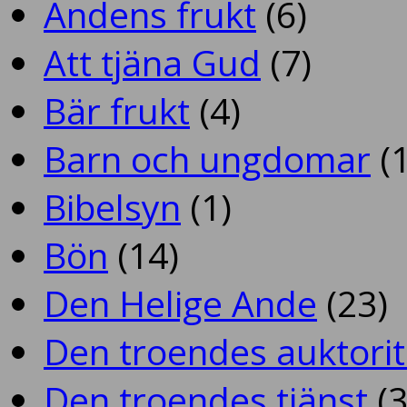
Andens frukt
(6)
Att tjäna Gud
(7)
Bär frukt
(4)
Barn och ungdomar
(1
Bibelsyn
(1)
Bön
(14)
Den Helige Ande
(23)
Den troendes auktorit
Den troendes tjänst
(3