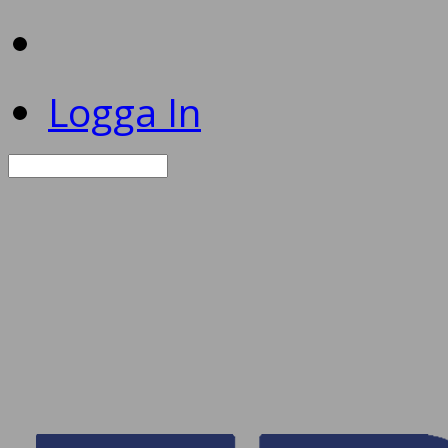
Logga In
Sök