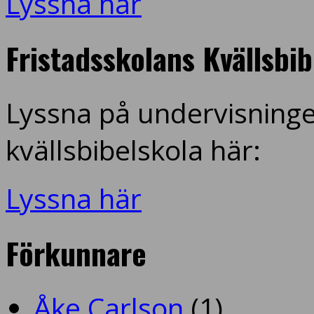
Lyssna här
Fristadsskolans Kvällsbi
Lyssna på undervisninge
kvällsbibelskola här:
Lyssna här
Förkunnare
Åke Carlson
(1)