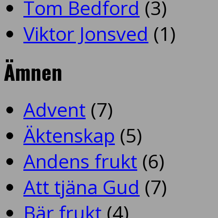
Tom Bedford
(3)
Viktor Jonsved
(1)
Ämnen
Advent
(7)
Äktenskap
(5)
Andens frukt
(6)
Att tjäna Gud
(7)
Bär frukt
(4)