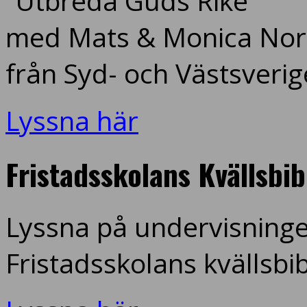
”Utbreda Guds Rike”
med Mats & Monica Nord
från Syd- och Västsverig
Lyssna här
Fristadsskolans Kvällsbi
Lyssna på undervisninge
Fristadsskolans kvällsbi