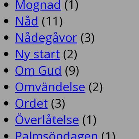
Mognad
(1)
Nåd
(11)
Nådegåvor
(3)
Ny start
(2)
Om Gud
(9)
Omvändelse
(2)
Ordet
(3)
Överlåtelse
(1)
Palmsöndagen
(1)