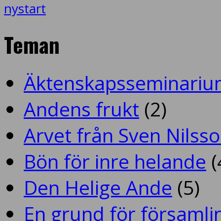
nystart
Teman
Äktenskapsseminariu
Andens frukt
(2)
Arvet från Sven Nilss
Bön för inre helande
(
Den Helige Ande
(5)
En grund för församlin