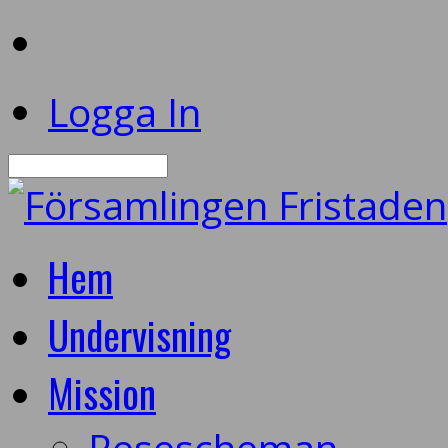
Logga In
Sök
Hem
Undervisning
Mission
Resescheman