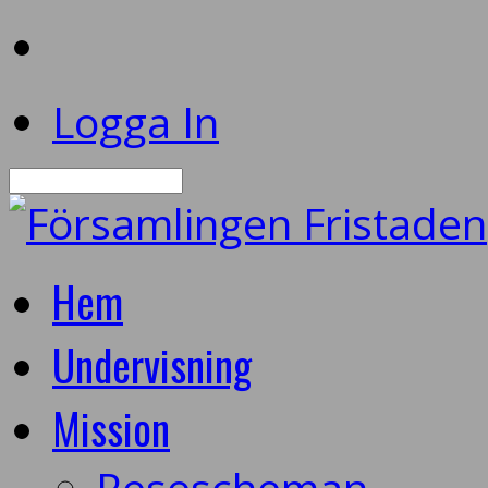
Logga In
Sök
Hem
Undervisning
Mission
Resescheman