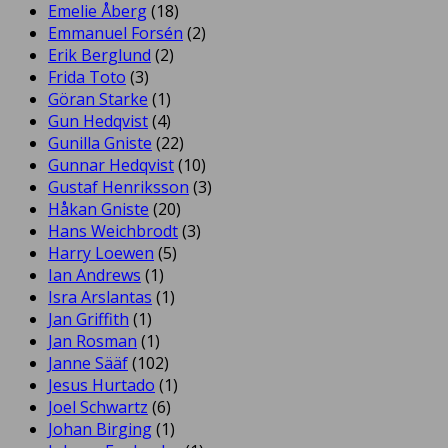
Emelie Åberg
(18)
Emmanuel Forsén
(2)
Erik Berglund
(2)
Frida Toto
(3)
Göran Starke
(1)
Gun Hedqvist
(4)
Gunilla Gniste
(22)
Gunnar Hedqvist
(10)
Gustaf Henriksson
(3)
Håkan Gniste
(20)
Hans Weichbrodt
(3)
Harry Loewen
(5)
Ian Andrews
(1)
Isra Arslantas
(1)
Jan Griffith
(1)
Jan Rosman
(1)
Janne Sääf
(102)
Jesus Hurtado
(1)
Joel Schwartz
(6)
Johan Birging
(1)