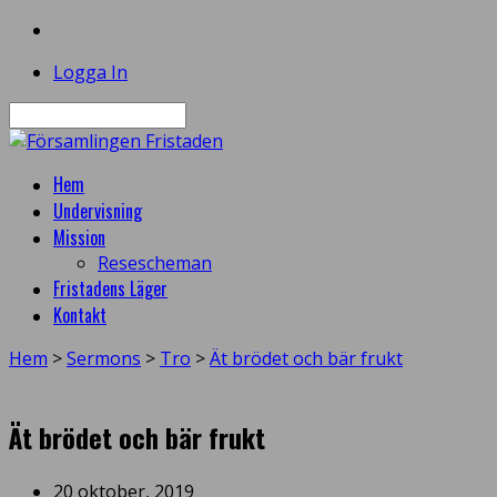
Logga In
Sök
Hem
Undervisning
Mission
Resescheman
Fristadens Läger
Kontakt
Hem
>
Sermons
>
Tro
>
Ät brödet och bär frukt
Ät brödet och bär frukt
20 oktober, 2019