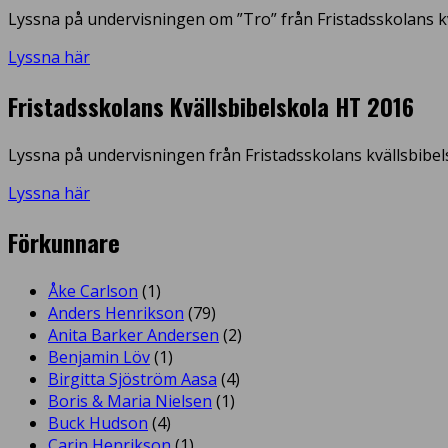
Lyssna på undervisningen om ”Tro” från Fristadsskolans kv
Lyssna här
Fristadsskolans Kvällsbibelskola HT 2016
Lyssna på undervisningen från Fristadsskolans kvällsbibel
Lyssna här
Förkunnare
Åke Carlson
(1)
Anders Henrikson
(79)
Anita Barker Andersen
(2)
Benjamin Löv
(1)
Birgitta Sjöström Aasa
(4)
Boris & Maria Nielsen
(1)
Buck Hudson
(4)
Carin Henrikson
(1)