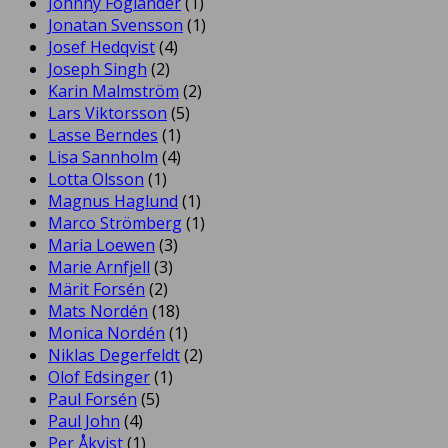
Johnny Foglander
(1)
Jonatan Svensson
(1)
Josef Hedqvist
(4)
Joseph Singh
(2)
Karin Malmström
(2)
Lars Viktorsson
(5)
Lasse Berndes
(1)
Lisa Sannholm
(4)
Lotta Olsson
(1)
Magnus Haglund
(1)
Marco Strömberg
(1)
Maria Loewen
(3)
Marie Arnfjell
(3)
Märit Forsén
(2)
Mats Nordén
(18)
Monica Nordén
(1)
Niklas Degerfeldt
(2)
Olof Edsinger
(1)
Paul Forsén
(5)
Paul John
(4)
Per Åkvist
(1)