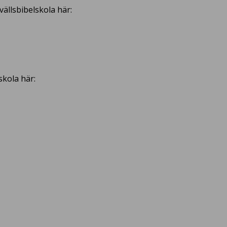
ällsbibelskola här:
skola här: