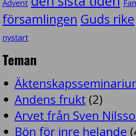
den sista tiden
Advent
Fam
församlingen
Guds rike
nystart
Teman
Äktenskapsseminariu
Andens frukt
(2)
Arvet från Sven Nilss
Bön för inre helande
(