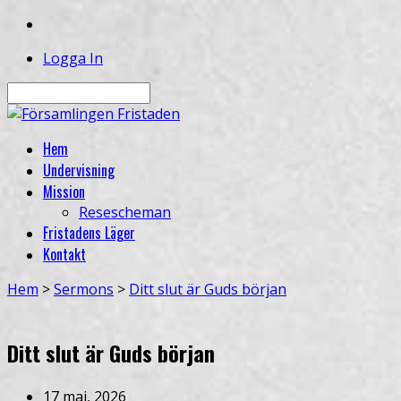
Logga In
Sök
Hem
Undervisning
Mission
Resescheman
Fristadens Läger
Kontakt
Hem
>
Sermons
>
Ditt slut är Guds början
Ditt slut är Guds början
17 maj, 2026