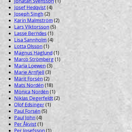
Jonatan Svensson
(1)
Josef Hedqvist
(4)
Joseph Singh
(2)
Karin Malmström
(2)
Lars Viktorsson
(5)
Lasse Berndes
(1)
Lisa Sannholm
(4)
Lotta Olsson
(1)
Magnus Haglund
(1)
Marco Strömberg
(1)
Maria Loewen
(3)
Marie Arnfjell
(3)
Märit Forsén
(2)
Mats Nordén
(18)
Monica Nordén
(1)
Niklas Degerfeldt
(2)
Olof Edsinger
(1)
Paul Forsén
(5)
Paul John
(4)
Per Åkvist
(1)
Per Josefsson
(1)