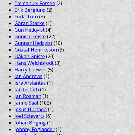
Emmanuel Forsén
(2)
Erik Berglund
(2)
Frida Toto
(3)
Göran Starke
(1)
Gun Hedqvist
(4)
Gunilla Gniste
(22)
Gunnar Hedqvist
(10)
Gustaf Henriksson
(3)
Håkan Gniste
(20)
Hans Weichbrodt
(3)
Harry Loewen
(5)
Ian Andrews
(1)
Isra Arslantas
(1)
Jan Griffith
(1)
Jan Rosman
(1)
Janne Sääf
(102)
Jesus Hurtado
(1)
Joel Schwartz
(6)
Johan Birging
(1)
Johnny Foglander
(1)