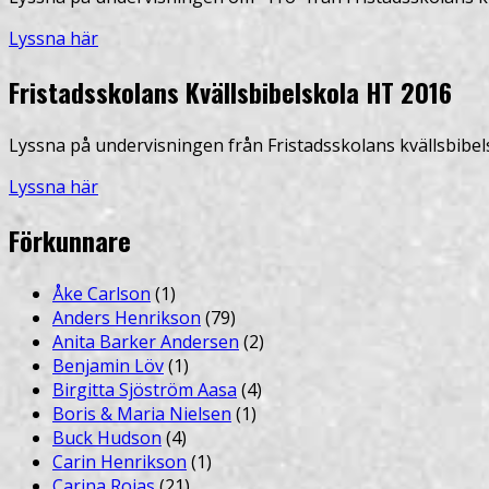
Lyssna här
Fristadsskolans Kvällsbibelskola HT 2016
Lyssna på undervisningen från Fristadsskolans kvällsbibel
Lyssna här
Förkunnare
Åke Carlson
(1)
Anders Henrikson
(79)
Anita Barker Andersen
(2)
Benjamin Löv
(1)
Birgitta Sjöström Aasa
(4)
Boris & Maria Nielsen
(1)
Buck Hudson
(4)
Carin Henrikson
(1)
Carina Rojas
(21)