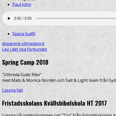
Paul John
Spara ljudfil
döparens vittnesbörd
Lev i det nya förbundet
Spring Camp 2018
”Utbreda Guds Rike”
med Mats & Monica Nordén och Salt & Light team från Syd
Lyssna här
Fristadsskolans Kvällsbibelskola HT 2017
Lyssna på undervisningen om ”Tro” från Fristadsskolans kv