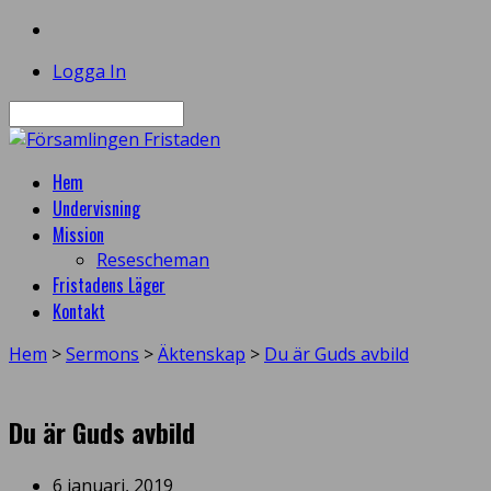
Logga In
Sök
Hem
Undervisning
Mission
Resescheman
Fristadens Läger
Kontakt
Hem
>
Sermons
>
Äktenskap
>
Du är Guds avbild
Du är Guds avbild
6 januari, 2019