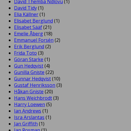
David Themba Ndlovu
(1)
David Tidy
(1)
Elia Källner
(1)
Elisabet Berglund
(1)
Elisabet Sääf
(21)
Emelie Åberg
(18)
Emmanuel Forsén
(2)
Erik Berglund
(2)
Frida Toto
(3)
Göran Starke
(1)
Gun Hedqvist
(4)
Gunilla Gniste
(22)
Gunnar Hedqvist
(10)
Gustaf Henriksson
(3)
Håkan Gniste
(20)
Hans Weichbrodt
(3)
Harry Loewen
(5)
Ian Andrews
(1)
Isra Arslantas
(1)
Jan Griffith
(1)
Jan Rosman
(1)