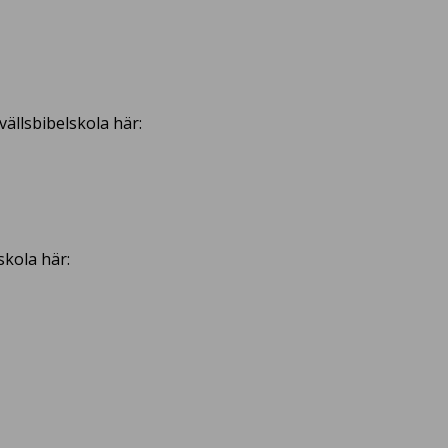
ällsbibelskola här:
skola här: