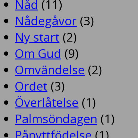
Nåd
(11)
Nådegåvor
(3)
Ny start
(2)
Om Gud
(9)
Omvändelse
(2)
Ordet
(3)
Överlåtelse
(1)
Palmsöndagen
(1)
Pånyttfödelse
(1)