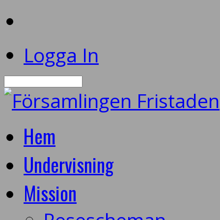
Logga In
Sök
Hem
Undervisning
Mission
Resescheman