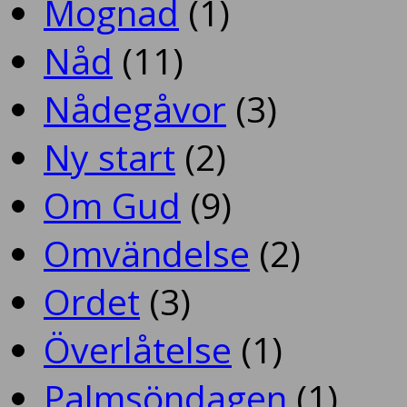
Mognad
(1)
Nåd
(11)
Nådegåvor
(3)
Ny start
(2)
Om Gud
(9)
Omvändelse
(2)
Ordet
(3)
Överlåtelse
(1)
Palmsöndagen
(1)