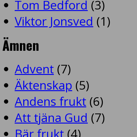
Tom Bedford
(3)
Viktor Jonsved
(1)
Ämnen
Advent
(7)
Äktenskap
(5)
Andens frukt
(6)
Att tjäna Gud
(7)
Bär frukt
(4)