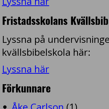
Lyssna här
Fristadsskolans Kvällsbi
Lyssna på undervisninge
kvällsbibelskola här:
Lyssna här
Förkunnare
Åke Carlson
(1)