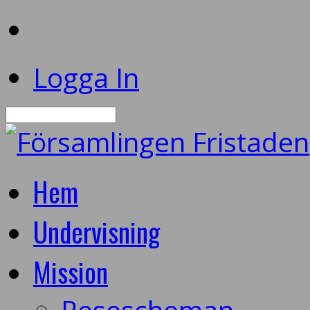
Logga In
Sök
Hem
Undervisning
Mission
Resescheman