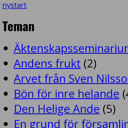
nystart
Teman
Äktenskapsseminariu
Andens frukt
(2)
Arvet från Sven Nilss
Bön för inre helande
(
Den Helige Ande
(5)
En grund för församlin