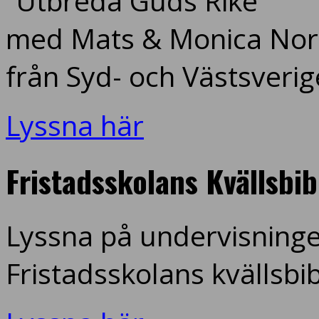
”Utbreda Guds Rike”
med Mats & Monica Nord
från Syd- och Västsverig
Lyssna här
Fristadsskolans Kvällsbi
Lyssna på undervisninge
Fristadsskolans kvällsbi