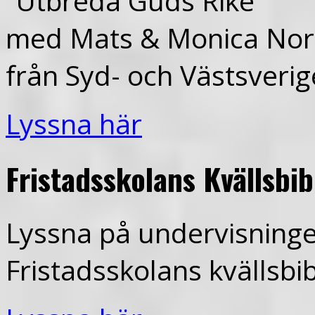
”Utbreda Guds Rike”
med Mats & Monica Nord
från Syd- och Västsverig
Lyssna här
Fristadsskolans Kvällsbi
Lyssna på undervisninge
Fristadsskolans kvällsbi