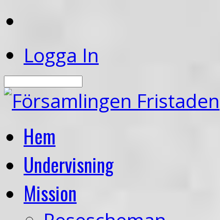
Logga In
Sök
Hem
Undervisning
Mission
Resescheman