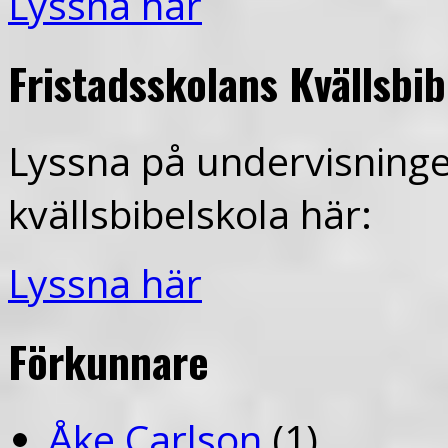
Lyssna här
Fristadsskolans Kvällsbi
Lyssna på undervisninge
kvällsbibelskola här:
Lyssna här
Förkunnare
Åke Carlson
(1)