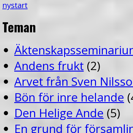
nystart
Teman
Äktenskapsseminariu
Andens frukt
(2)
Arvet från Sven Nilss
Bön för inre helande
(
Den Helige Ande
(5)
En grund för församlin