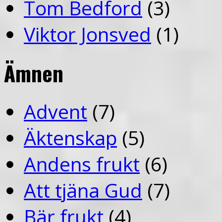
Tom Bedford
(3)
Viktor Jonsved
(1)
Ämnen
Advent
(7)
Äktenskap
(5)
Andens frukt
(6)
Att tjäna Gud
(7)
Bär frukt
(4)