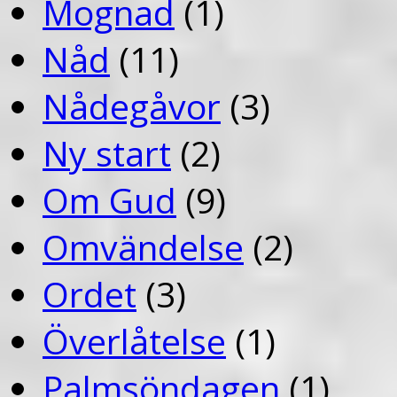
Mognad
(1)
Nåd
(11)
Nådegåvor
(3)
Ny start
(2)
Om Gud
(9)
Omvändelse
(2)
Ordet
(3)
Överlåtelse
(1)
Palmsöndagen
(1)