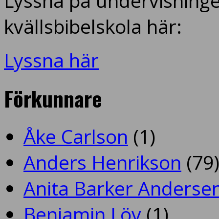
Lyssna på undervisninge
kvällsbibelskola här:
Lyssna här
Förkunnare
Åke Carlson
(1)
Anders Henrikson
(79
Anita Barker Anderse
Benjamin Löv
(1)