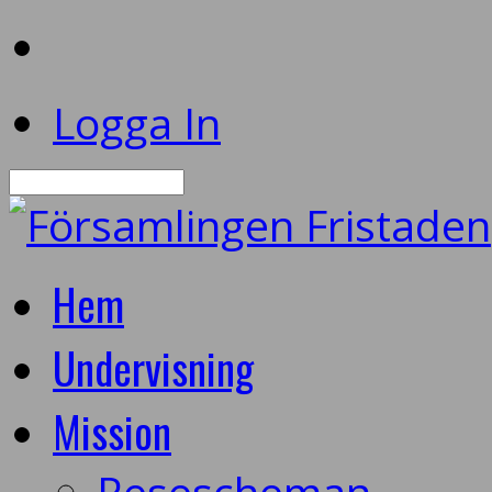
Logga In
Sök
Hem
Undervisning
Mission
Resescheman