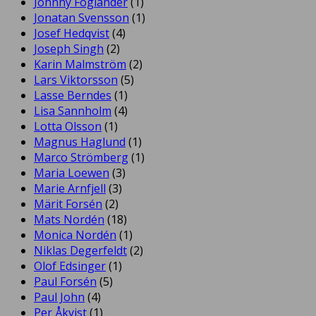
Johnny Foglander
(1)
Jonatan Svensson
(1)
Josef Hedqvist
(4)
Joseph Singh
(2)
Karin Malmström
(2)
Lars Viktorsson
(5)
Lasse Berndes
(1)
Lisa Sannholm
(4)
Lotta Olsson
(1)
Magnus Haglund
(1)
Marco Strömberg
(1)
Maria Loewen
(3)
Marie Arnfjell
(3)
Märit Forsén
(2)
Mats Nordén
(18)
Monica Nordén
(1)
Niklas Degerfeldt
(2)
Olof Edsinger
(1)
Paul Forsén
(5)
Paul John
(4)
Per Åkvist
(1)