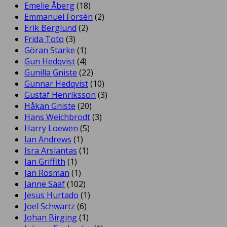
Emelie Åberg
(18)
Emmanuel Forsén
(2)
Erik Berglund
(2)
Frida Toto
(3)
Göran Starke
(1)
Gun Hedqvist
(4)
Gunilla Gniste
(22)
Gunnar Hedqvist
(10)
Gustaf Henriksson
(3)
Håkan Gniste
(20)
Hans Weichbrodt
(3)
Harry Loewen
(5)
Ian Andrews
(1)
Isra Arslantas
(1)
Jan Griffith
(1)
Jan Rosman
(1)
Janne Sääf
(102)
Jesus Hurtado
(1)
Joel Schwartz
(6)
Johan Birging
(1)