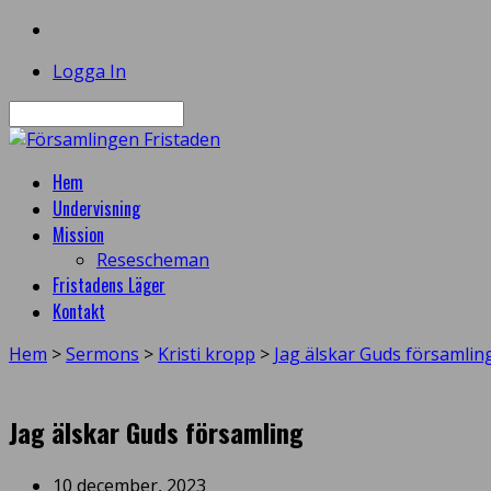
Logga In
Sök
Hem
Undervisning
Mission
Resescheman
Fristadens Läger
Kontakt
Hem
>
Sermons
>
Kristi kropp
>
Jag älskar Guds församlin
Jag älskar Guds församling
10 december, 2023