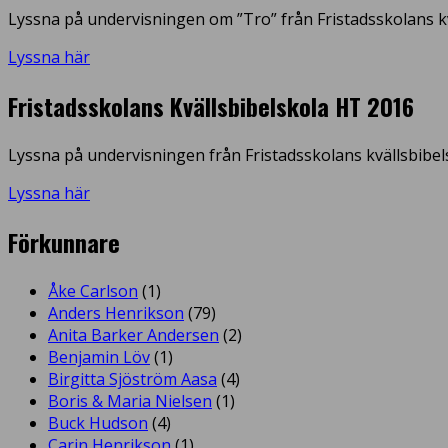
Lyssna på undervisningen om ”Tro” från Fristadsskolans kv
Lyssna här
Fristadsskolans Kvällsbibelskola HT 2016
Lyssna på undervisningen från Fristadsskolans kvällsbibel
Lyssna här
Förkunnare
Åke Carlson
(1)
Anders Henrikson
(79)
Anita Barker Andersen
(2)
Benjamin Löv
(1)
Birgitta Sjöström Aasa
(4)
Boris & Maria Nielsen
(1)
Buck Hudson
(4)
Carin Henrikson
(1)