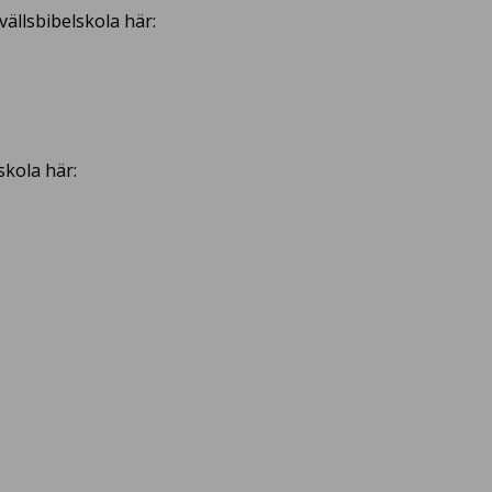
ällsbibelskola här:
skola här: