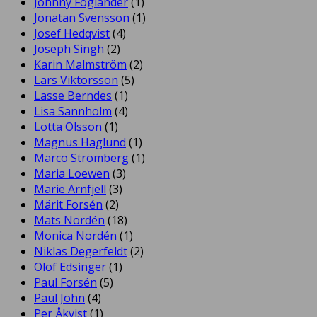
Johnny Foglander
(1)
Jonatan Svensson
(1)
Josef Hedqvist
(4)
Joseph Singh
(2)
Karin Malmström
(2)
Lars Viktorsson
(5)
Lasse Berndes
(1)
Lisa Sannholm
(4)
Lotta Olsson
(1)
Magnus Haglund
(1)
Marco Strömberg
(1)
Maria Loewen
(3)
Marie Arnfjell
(3)
Märit Forsén
(2)
Mats Nordén
(18)
Monica Nordén
(1)
Niklas Degerfeldt
(2)
Olof Edsinger
(1)
Paul Forsén
(5)
Paul John
(4)
Per Åkvist
(1)