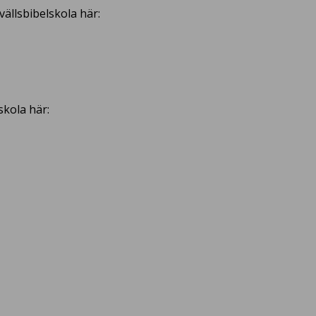
ällsbibelskola här:
skola här: