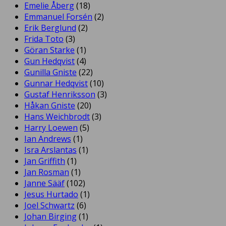
Emelie Åberg
(18)
Emmanuel Forsén
(2)
Erik Berglund
(2)
Frida Toto
(3)
Göran Starke
(1)
Gun Hedqvist
(4)
Gunilla Gniste
(22)
Gunnar Hedqvist
(10)
Gustaf Henriksson
(3)
Håkan Gniste
(20)
Hans Weichbrodt
(3)
Harry Loewen
(5)
Ian Andrews
(1)
Isra Arslantas
(1)
Jan Griffith
(1)
Jan Rosman
(1)
Janne Sääf
(102)
Jesus Hurtado
(1)
Joel Schwartz
(6)
Johan Birging
(1)