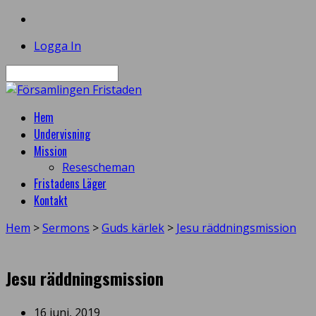
Logga In
Sök
Hem
Undervisning
Mission
Resescheman
Fristadens Läger
Kontakt
Hem
>
Sermons
>
Guds kärlek
>
Jesu räddningsmission
Jesu räddningsmission
16 juni, 2019