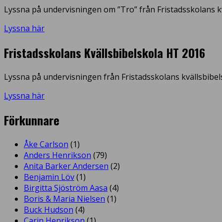
Lyssna på undervisningen om ”Tro” från Fristadsskolans kv
Lyssna här
Fristadsskolans Kvällsbibelskola HT 2016
Lyssna på undervisningen från Fristadsskolans kvällsbibel
Lyssna här
Förkunnare
Åke Carlson
(1)
Anders Henrikson
(79)
Anita Barker Andersen
(2)
Benjamin Löv
(1)
Birgitta Sjöström Aasa
(4)
Boris & Maria Nielsen
(1)
Buck Hudson
(4)
Carin Henrikson
(1)