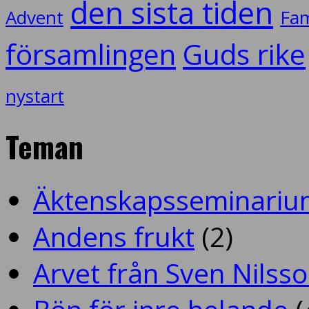
den sista tiden
Advent
Fam
församlingen
Guds rike
nystart
Teman
Äktenskapsseminariu
Andens frukt
(2)
Arvet från Sven Nilss