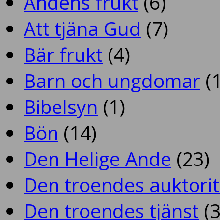
Andens frukt
(6)
Att tjäna Gud
(7)
Bär frukt
(4)
Barn och ungdomar
(1
Bibelsyn
(1)
Bön
(14)
Den Helige Ande
(23)
Den troendes auktorit
Den troendes tjänst
(3