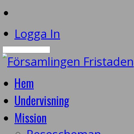
Logga In
Sök
Hem
Undervisning
Mission
Resescheman