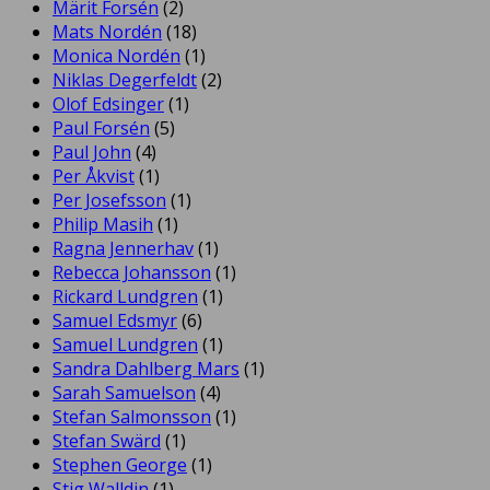
Märit Forsén
(2)
Mats Nordén
(18)
Monica Nordén
(1)
Niklas Degerfeldt
(2)
Olof Edsinger
(1)
Paul Forsén
(5)
Paul John
(4)
Per Åkvist
(1)
Per Josefsson
(1)
Philip Masih
(1)
Ragna Jennerhav
(1)
Rebecca Johansson
(1)
Rickard Lundgren
(1)
Samuel Edsmyr
(6)
Samuel Lundgren
(1)
Sandra Dahlberg Mars
(1)
Sarah Samuelson
(4)
Stefan Salmonsson
(1)
Stefan Swärd
(1)
Stephen George
(1)
Stig Walldin
(1)