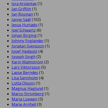
Isra Arslantas
(1)
Jan Griffith
(1)
Jan Rosman
(1)
Janne Sääf
(102)
Jesus Hurtado
(1)
Joel Schwartz
(6)
Johan Birging
(1)
Johnny Foglander
(1)
Jonatan Svensson
(1)
Josef Hedqvist
(4)
Joseph Singh
(2)
Karin Malmström
(2)
Lars Viktorsson
(5)
Lasse Berndes
(1)
Lisa Sannholm
(4)
Lotta Olsson
(1)
Magnus Haglund
(1)
Marco Strömberg
(1)
Maria Loewen
(3)
Marie Arnfjell
(3)