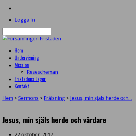
Logga In
Sök
Hem
Undervisning
Mission
Resescheman
Fristadens Läger
Kontakt
Hem
>
Sermons
>
Frälsning
>
Jesus, min själs herde och…
Jesus, min själs herde och vårdare
22 oktober, 2017