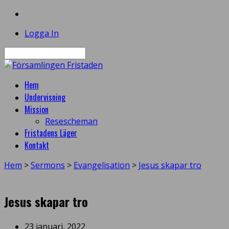
Logga In
Sök
Hem
Undervisning
Mission
Resescheman
Fristadens Läger
Kontakt
Hem
>
Sermons
>
Evangelisation
>
Jesus skapar tro
Jesus skapar tro
23 januari, 2022