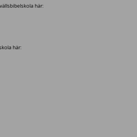
ällsbibelskola här:
skola här: