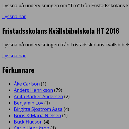
Lyssna på undervisningen om ”Tro” från Fristadsskolans kv
Lyssna här
Fristadsskolans Kvällsbibelskola HT 2016
Lyssna på undervisningen från Fristadsskolans kvällsbibel
Lyssna här
Förkunnare
Åke Carlson
(1)
Anders Henrikson
(79)
Anita Barker Andersen
(2)
Benjamin Löv
(1)
Birgitta Sjöström Aasa
(4)
Boris & Maria Nielsen
(1)
Buck Hudson
(4)
Carin Henrikson
(1)