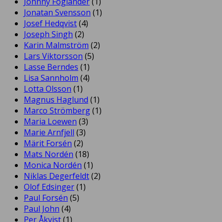
Johnny Foglander
(1)
Jonatan Svensson
(1)
Josef Hedqvist
(4)
Joseph Singh
(2)
Karin Malmström
(2)
Lars Viktorsson
(5)
Lasse Berndes
(1)
Lisa Sannholm
(4)
Lotta Olsson
(1)
Magnus Haglund
(1)
Marco Strömberg
(1)
Maria Loewen
(3)
Marie Arnfjell
(3)
Märit Forsén
(2)
Mats Nordén
(18)
Monica Nordén
(1)
Niklas Degerfeldt
(2)
Olof Edsinger
(1)
Paul Forsén
(5)
Paul John
(4)
Per Åkvist
(1)