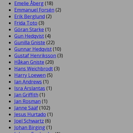
Emelie Åberg
(18)
Emmanuel Forsén
(2)
Erik Berglund
(2)
Frida Toto
(3)
Göran Starke
(1)
Gun Hedqvist
(4)
Gunilla Gniste
(22)
Gunnar Hedqvist
(10)
Gustaf Henriksson
(3)
Håkan Gniste
(20)
Hans Weichbrodt
(3)
Harry Loewen
(5)
Ian Andrews
(1)
Isra Arslantas
(1)
Jan Griffith
(1)
Jan Rosman
(1)
Janne Sääf
(102)
Jesus Hurtado
(1)
Joel Schwartz
(6)
Johan Birging
(1)