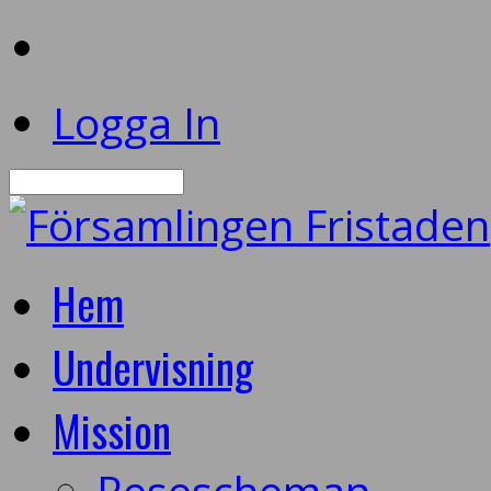
Logga In
Sök
Hem
Undervisning
Mission
Resescheman