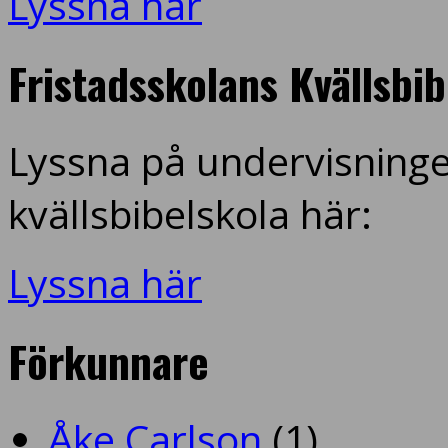
Lyssna här
Fristadsskolans Kvällsbi
Lyssna på undervisninge
kvällsbibelskola här:
Lyssna här
Förkunnare
Åke Carlson
(1)