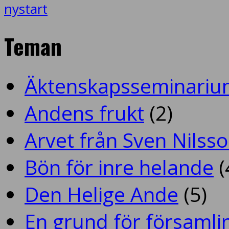
nystart
Teman
Äktenskapsseminariu
Andens frukt
(2)
Arvet från Sven Nilss
Bön för inre helande
(
Den Helige Ande
(5)
En grund för församlin