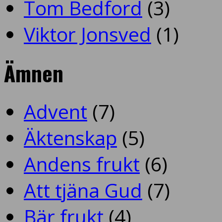
Tom Bedford
(3)
Viktor Jonsved
(1)
Ämnen
Advent
(7)
Äktenskap
(5)
Andens frukt
(6)
Att tjäna Gud
(7)
Bär frukt
(4)