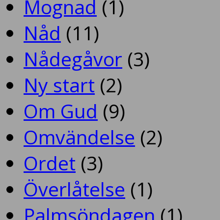
Mognad
(1)
Nåd
(11)
Nådegåvor
(3)
Ny start
(2)
Om Gud
(9)
Omvändelse
(2)
Ordet
(3)
Överlåtelse
(1)
Palmsöndagen
(1)