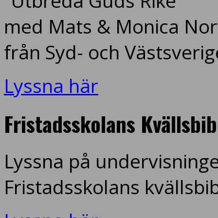
”Utbreda Guds Rike”
med Mats & Monica Nord
från Syd- och Västsverig
Lyssna här
Fristadsskolans Kvällsbi
Lyssna på undervisninge
Fristadsskolans kvällsbi