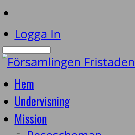
Logga In
Sök
Hem
Undervisning
Mission
Resescheman