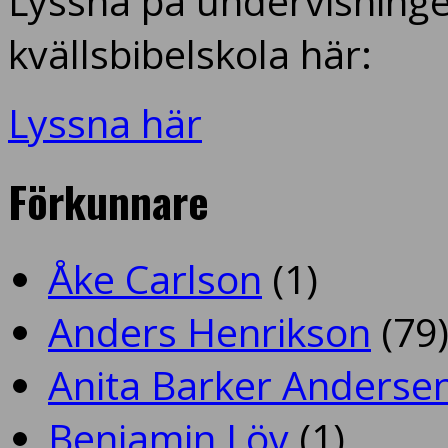
Lyssna på undervisninge
kvällsbibelskola här:
Lyssna här
Förkunnare
Åke Carlson
(1)
Anders Henrikson
(79
Anita Barker Anderse
Benjamin Löv
(1)