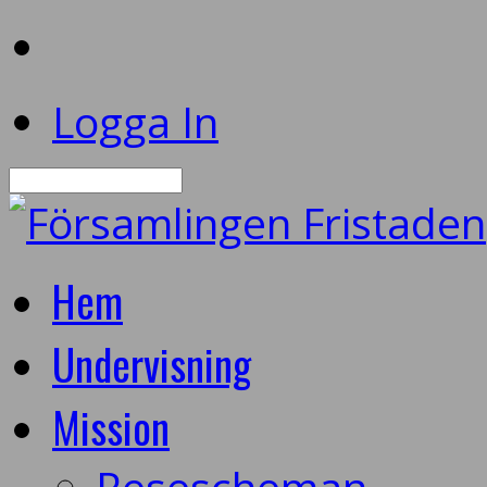
Logga In
Sök
Hem
Undervisning
Mission
Resescheman