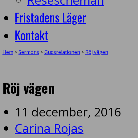
Fristadens Läger
Kontakt
Hem
>
Sermons
>
Gudsrelationen
>
Röj vägen
Röj vägen
11 december, 2016
Carina Rojas