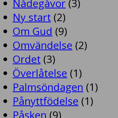
Nådegåvor
(3)
Ny start
(2)
Om Gud
(9)
Omvändelse
(2)
Ordet
(3)
Överlåtelse
(1)
Palmsöndagen
(1)
Pånyttfödelse
(1)
Påsken
(9)