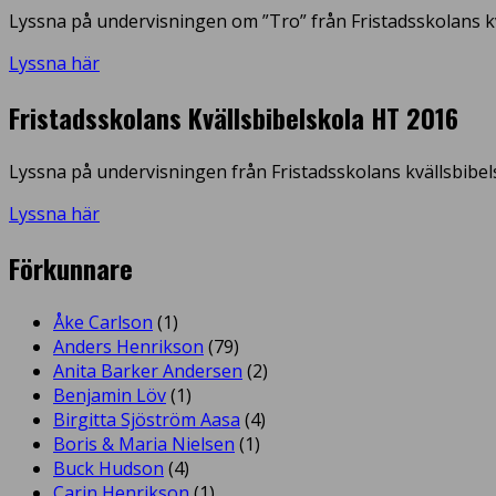
Lyssna på undervisningen om ”Tro” från Fristadsskolans kv
Lyssna här
Fristadsskolans Kvällsbibelskola HT 2016
Lyssna på undervisningen från Fristadsskolans kvällsbibel
Lyssna här
Förkunnare
Åke Carlson
(1)
Anders Henrikson
(79)
Anita Barker Andersen
(2)
Benjamin Löv
(1)
Birgitta Sjöström Aasa
(4)
Boris & Maria Nielsen
(1)
Buck Hudson
(4)
Carin Henrikson
(1)