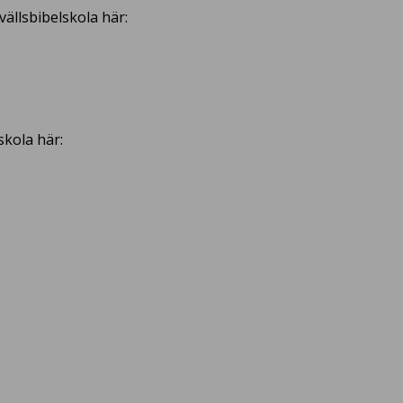
ällsbibelskola här:
skola här: