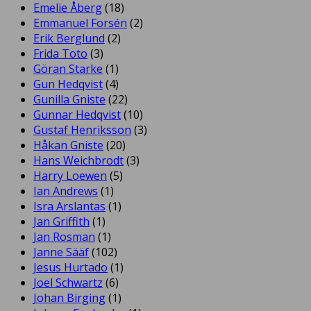
Emelie Åberg
(18)
Emmanuel Forsén
(2)
Erik Berglund
(2)
Frida Toto
(3)
Göran Starke
(1)
Gun Hedqvist
(4)
Gunilla Gniste
(22)
Gunnar Hedqvist
(10)
Gustaf Henriksson
(3)
Håkan Gniste
(20)
Hans Weichbrodt
(3)
Harry Loewen
(5)
Ian Andrews
(1)
Isra Arslantas
(1)
Jan Griffith
(1)
Jan Rosman
(1)
Janne Sääf
(102)
Jesus Hurtado
(1)
Joel Schwartz
(6)
Johan Birging
(1)