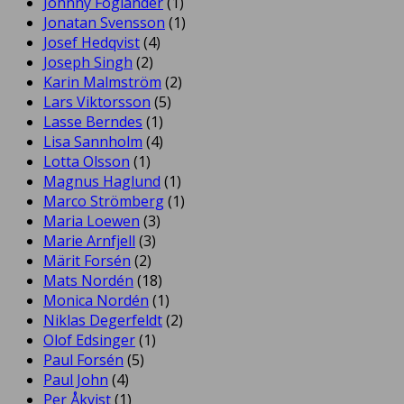
Johnny Foglander
(1)
Jonatan Svensson
(1)
Josef Hedqvist
(4)
Joseph Singh
(2)
Karin Malmström
(2)
Lars Viktorsson
(5)
Lasse Berndes
(1)
Lisa Sannholm
(4)
Lotta Olsson
(1)
Magnus Haglund
(1)
Marco Strömberg
(1)
Maria Loewen
(3)
Marie Arnfjell
(3)
Märit Forsén
(2)
Mats Nordén
(18)
Monica Nordén
(1)
Niklas Degerfeldt
(2)
Olof Edsinger
(1)
Paul Forsén
(5)
Paul John
(4)
Per Åkvist
(1)