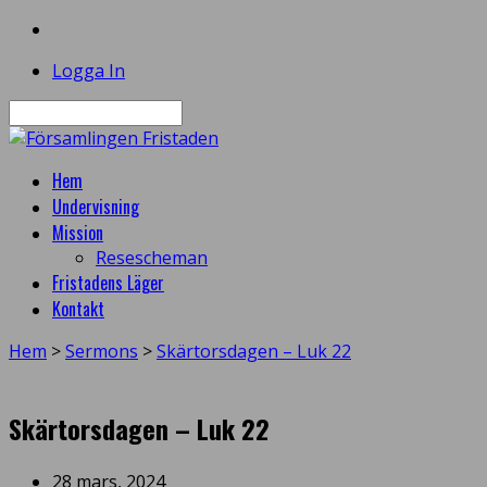
Logga In
Sök
Hem
Undervisning
Mission
Resescheman
Fristadens Läger
Kontakt
Hem
>
Sermons
>
Skärtorsdagen – Luk 22
Skärtorsdagen – Luk 22
28 mars, 2024