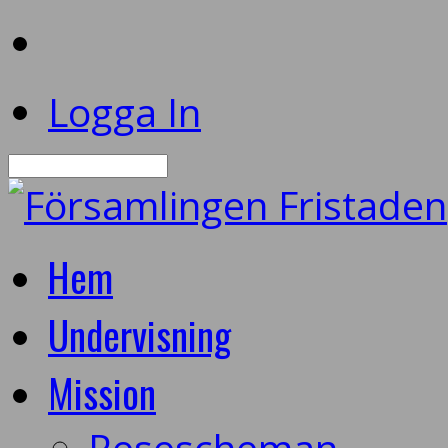
Logga In
Sök
Hem
Undervisning
Mission
Resescheman