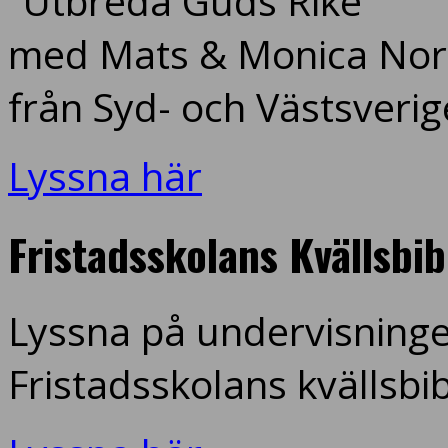
”Utbreda Guds Rike”
med Mats & Monica Nord
från Syd- och Västsverig
Lyssna här
Fristadsskolans Kvällsbi
Lyssna på undervisninge
Fristadsskolans kvällsbi