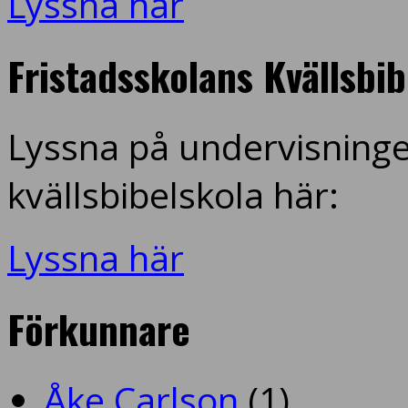
Lyssna här
Fristadsskolans Kvällsbi
Lyssna på undervisninge
kvällsbibelskola här:
Lyssna här
Förkunnare
Åke Carlson
(1)