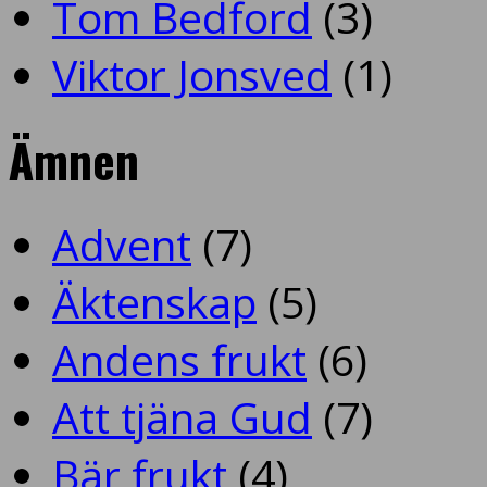
Tom Bedford
(3)
Viktor Jonsved
(1)
Ämnen
Advent
(7)
Äktenskap
(5)
Andens frukt
(6)
Att tjäna Gud
(7)
Bär frukt
(4)