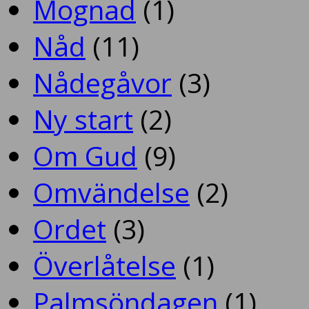
Mognad
(1)
Nåd
(11)
Nådegåvor
(3)
Ny start
(2)
Om Gud
(9)
Omvändelse
(2)
Ordet
(3)
Överlåtelse
(1)
Palmsöndagen
(1)