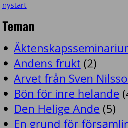
nystart
Teman
Äktenskapsseminariu
Andens frukt
(2)
Arvet från Sven Nilss
Bön för inre helande
(
Den Helige Ande
(5)
En grund för församlin