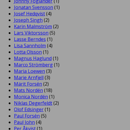
Johnny Foglander
(1)
Jonatan Svensson
(1)
Josef Hedqvist
(4)
Joseph Singh
(2)
Karin Malmström
(2)
Lars Viktorsson
(5)
Lasse Berndes
(1)
Lisa Sannholm
(4)
Lotta Olsson
(1)
Magnus Haglund
(1)
Marco Strömberg
(1)
Maria Loewen
(3)
Marie Arnfjell
(3)
Märit Forsén
(2)
Mats Nordén
(18)
Monica Nordén
(1)
Niklas Degerfeldt
(2)
Olof Edsinger
(1)
Paul Forsén
(5)
Paul John
(4)
Per Åkvist
(1)