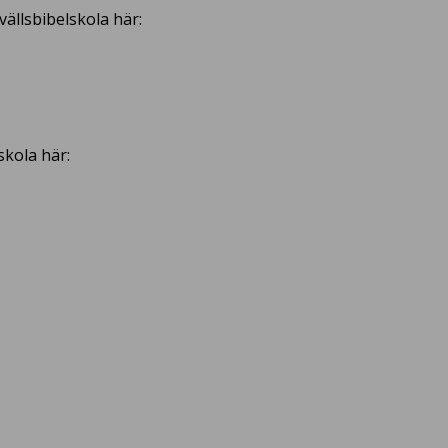
ällsbibelskola här:
skola här: