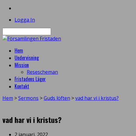
Logga In
Sök
Hem
Undervisning
Mission
Resescheman
Fristadens Läger
Kontakt
Hem
>
Sermons
>
Guds löften
>
vad har vi i kristus?
vad har vi i kristus?
2 januari, 2022