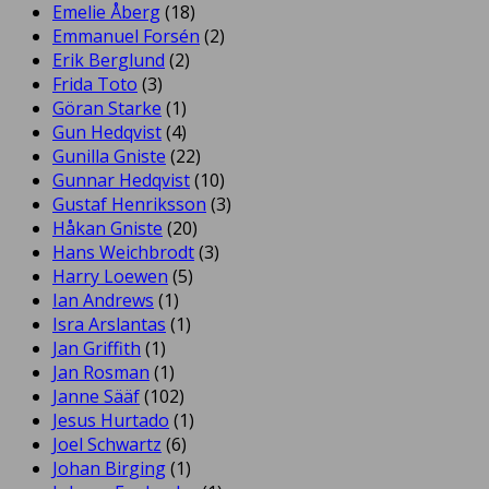
Emelie Åberg
(18)
Emmanuel Forsén
(2)
Erik Berglund
(2)
Frida Toto
(3)
Göran Starke
(1)
Gun Hedqvist
(4)
Gunilla Gniste
(22)
Gunnar Hedqvist
(10)
Gustaf Henriksson
(3)
Håkan Gniste
(20)
Hans Weichbrodt
(3)
Harry Loewen
(5)
Ian Andrews
(1)
Isra Arslantas
(1)
Jan Griffith
(1)
Jan Rosman
(1)
Janne Sääf
(102)
Jesus Hurtado
(1)
Joel Schwartz
(6)
Johan Birging
(1)