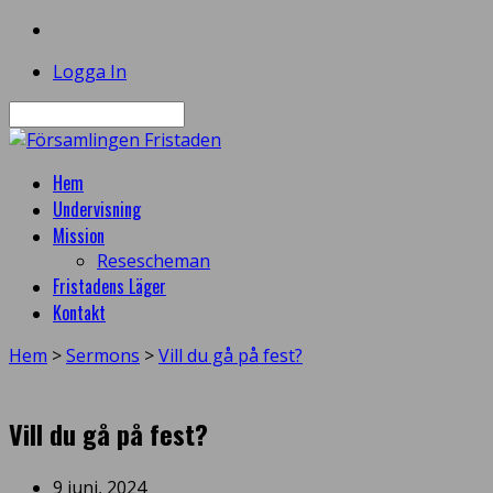
Logga In
Sök
Hem
Undervisning
Mission
Resescheman
Fristadens Läger
Kontakt
Hem
>
Sermons
>
Vill du gå på fest?
Vill du gå på fest?
9 juni, 2024