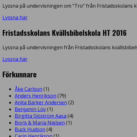
Lyssna på undervisningen om ”Tro” från Fristadsskolans kv
Lyssna här
Fristadsskolans Kvällsbibelskola HT 2016
Lyssna på undervisningen från Fristadsskolans kvällsbibel
Lyssna här
Förkunnare
Åke Carlson
(1)
Anders Henrikson
(79)
Anita Barker Andersen
(2)
Benjamin Löv
(1)
Birgitta Sjöström Aasa
(4)
Boris & Maria Nielsen
(1)
Buck Hudson
(4)
Carin Henrikson
(1)