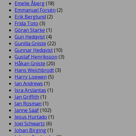
Emelie Åberg
(18)
Emmanuel Forsén
(2)
Erik Berglund
(2)
Frida Toto
(3)
Göran Starke
(1)
Gun Hedqvist
(4)
Gunilla Gniste
(22)
Gunnar Hedqvist
(10)
Gustaf Henriksson
(3)
Håkan Gniste
(20)
Hans Weichbrodt
(3)
Harry Loewen
(5)
Ian Andrews
(1)
Isra Arslantas
(1)
Jan Griffith
(1)
Jan Rosman
(1)
Janne Sääf
(102)
Jesus Hurtado
(1)
Joel Schwartz
(6)
Johan Birging
(1)