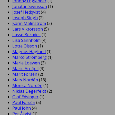
Johnny Foglander
(1)
Jonatan Svensson
(1)
Josef Hedqvist
(4)
Joseph Singh
(2)
Karin Malmström
(2)
Lars Viktorsson
(5)
Lasse Berndes
(1)
Lisa Sannholm
(4)
Lotta Olsson
(1)
Magnus Haglund
(1)
Marco Strömberg
(1)
Maria Loewen
(3)
Marie Arnfjell
(3)
Märit Forsén
(2)
Mats Nordén
(18)
Monica Nordén
(1)
Niklas Degerfeldt
(2)
Olof Edsinger
(1)
Paul Forsén
(5)
Paul John
(4)
Per Åkvist
(1)