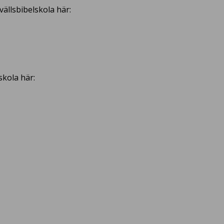
ällsbibelskola här:
skola här: