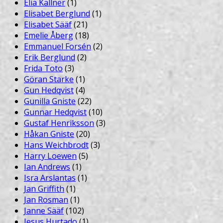
Elia Källner
(1)
Elisabet Berglund
(1)
Elisabet Sääf
(21)
Emelie Åberg
(18)
Emmanuel Forsén
(2)
Erik Berglund
(2)
Frida Toto
(3)
Göran Starke
(1)
Gun Hedqvist
(4)
Gunilla Gniste
(22)
Gunnar Hedqvist
(10)
Gustaf Henriksson
(3)
Håkan Gniste
(20)
Hans Weichbrodt
(3)
Harry Loewen
(5)
Ian Andrews
(1)
Isra Arslantas
(1)
Jan Griffith
(1)
Jan Rosman
(1)
Janne Sääf
(102)
Jesus Hurtado
(1)