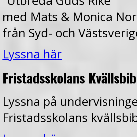
”Utbreda Guds Rike”
med Mats & Monica Nord
från Syd- och Västsverig
Lyssna här
Fristadsskolans Kvällsbi
Lyssna på undervisninge
Fristadsskolans kvällsbi