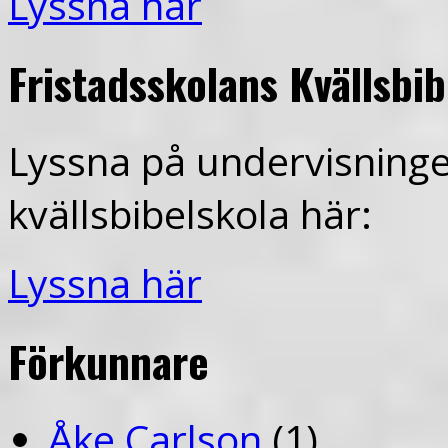
Lyssna här
Fristadsskolans Kvällsbi
Lyssna på undervisninge
kvällsbibelskola här:
Lyssna här
Förkunnare
Åke Carlson
(1)