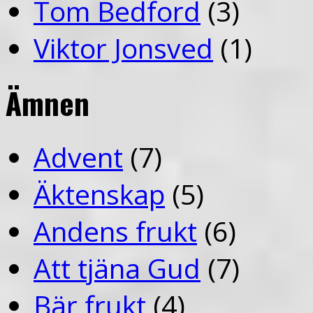
Tom Bedford
(3)
Viktor Jonsved
(1)
Ämnen
Advent
(7)
Äktenskap
(5)
Andens frukt
(6)
Att tjäna Gud
(7)
Bär frukt
(4)