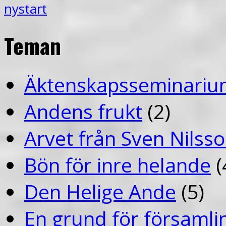
nystart
Teman
Äktenskapsseminariu
Andens frukt
(2)
Arvet från Sven Nilss
Bön för inre helande
(
Den Helige Ande
(5)
En grund för församlin