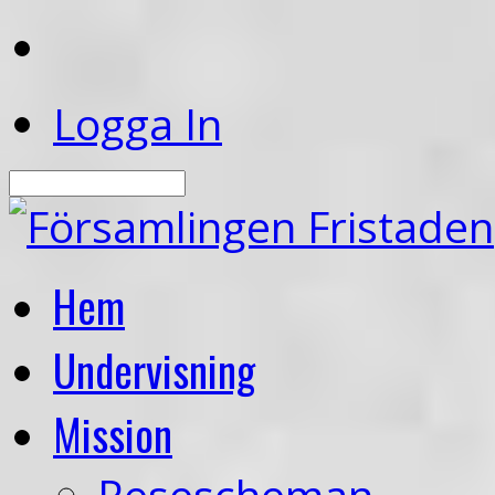
Logga In
Sök
Hem
Undervisning
Mission
Resescheman