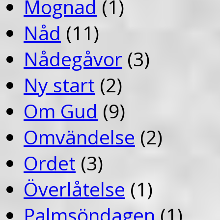
Mognad
(1)
Nåd
(11)
Nådegåvor
(3)
Ny start
(2)
Om Gud
(9)
Omvändelse
(2)
Ordet
(3)
Överlåtelse
(1)
Palmsöndagen
(1)