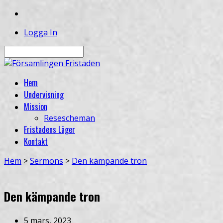
Logga In
Sök
Hem
Undervisning
Mission
Resescheman
Fristadens Läger
Kontakt
Hem
>
Sermons
>
Den kämpande tron
Den kämpande tron
5 mars, 2023