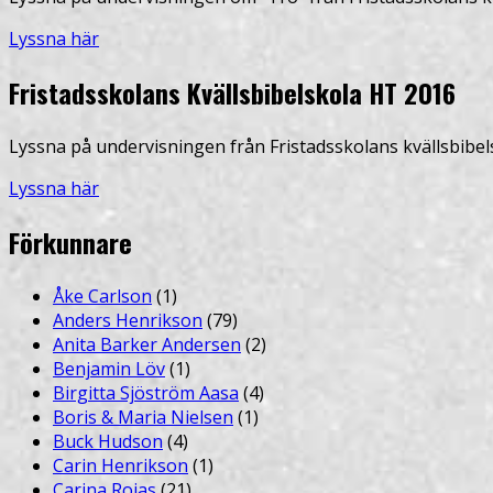
Lyssna här
Fristadsskolans Kvällsbibelskola HT 2016
Lyssna på undervisningen från Fristadsskolans kvällsbibel
Lyssna här
Förkunnare
Åke Carlson
(1)
Anders Henrikson
(79)
Anita Barker Andersen
(2)
Benjamin Löv
(1)
Birgitta Sjöström Aasa
(4)
Boris & Maria Nielsen
(1)
Buck Hudson
(4)
Carin Henrikson
(1)
Carina Rojas
(21)