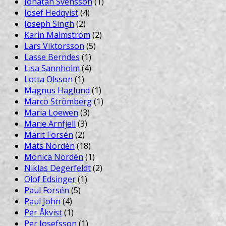
Jonatan Svensson
(1)
Josef Hedqvist
(4)
Joseph Singh
(2)
Karin Malmström
(2)
Lars Viktorsson
(5)
Lasse Berndes
(1)
Lisa Sannholm
(4)
Lotta Olsson
(1)
Magnus Haglund
(1)
Marco Strömberg
(1)
Maria Loewen
(3)
Marie Arnfjell
(3)
Märit Forsén
(2)
Mats Nordén
(18)
Monica Nordén
(1)
Niklas Degerfeldt
(2)
Olof Edsinger
(1)
Paul Forsén
(5)
Paul John
(4)
Per Åkvist
(1)
Per Josefsson
(1)