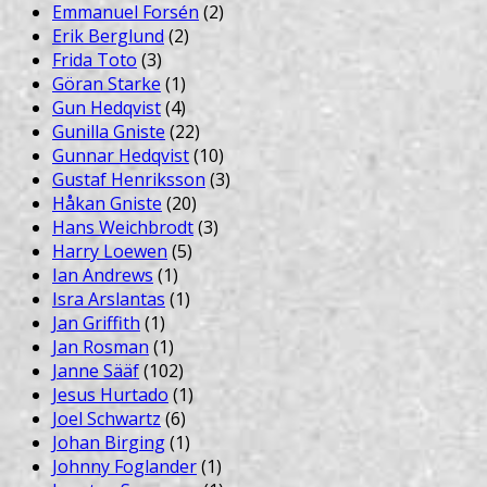
Emmanuel Forsén
(2)
Erik Berglund
(2)
Frida Toto
(3)
Göran Starke
(1)
Gun Hedqvist
(4)
Gunilla Gniste
(22)
Gunnar Hedqvist
(10)
Gustaf Henriksson
(3)
Håkan Gniste
(20)
Hans Weichbrodt
(3)
Harry Loewen
(5)
Ian Andrews
(1)
Isra Arslantas
(1)
Jan Griffith
(1)
Jan Rosman
(1)
Janne Sääf
(102)
Jesus Hurtado
(1)
Joel Schwartz
(6)
Johan Birging
(1)
Johnny Foglander
(1)