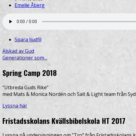
Emelie Åberg
Spara ljudfil
Älskad av Gud
Generationer som…
Spring Camp 2018
”Utbreda Guds Rike”
med Mats & Monica Nordén och Salt & Light team från Syd
Lyssna här
Fristadsskolans Kvällsbibelskola HT 2017
Lyssna på undervisningen om ”Tro” från Fristadsskolans kv