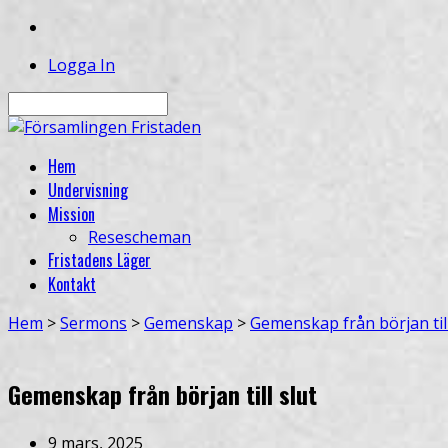
Logga In
Sök
Hem
Undervisning
Mission
Resescheman
Fristadens Läger
Kontakt
Hem
>
Sermons
>
Gemenskap
>
Gemenskap från början til
Gemenskap från början till slut
9 mars, 2025