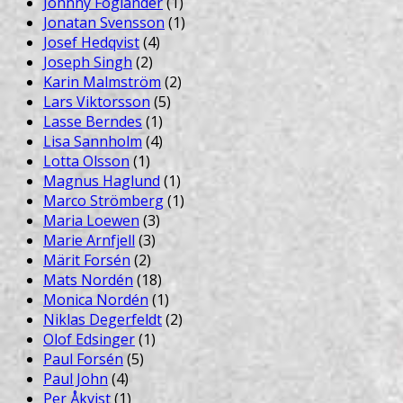
Johnny Foglander
(1)
Jonatan Svensson
(1)
Josef Hedqvist
(4)
Joseph Singh
(2)
Karin Malmström
(2)
Lars Viktorsson
(5)
Lasse Berndes
(1)
Lisa Sannholm
(4)
Lotta Olsson
(1)
Magnus Haglund
(1)
Marco Strömberg
(1)
Maria Loewen
(3)
Marie Arnfjell
(3)
Märit Forsén
(2)
Mats Nordén
(18)
Monica Nordén
(1)
Niklas Degerfeldt
(2)
Olof Edsinger
(1)
Paul Forsén
(5)
Paul John
(4)
Per Åkvist
(1)