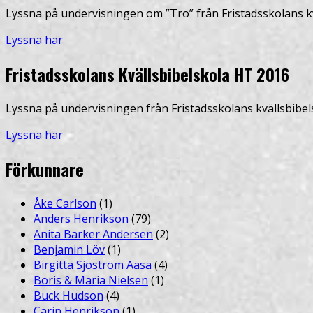
Lyssna på undervisningen om ”Tro” från Fristadsskolans kv
Lyssna här
Fristadsskolans Kvällsbibelskola HT 2016
Lyssna på undervisningen från Fristadsskolans kvällsbibel
Lyssna här
Förkunnare
Åke Carlson
(1)
Anders Henrikson
(79)
Anita Barker Andersen
(2)
Benjamin Löv
(1)
Birgitta Sjöström Aasa
(4)
Boris & Maria Nielsen
(1)
Buck Hudson
(4)
Carin Henrikson
(1)