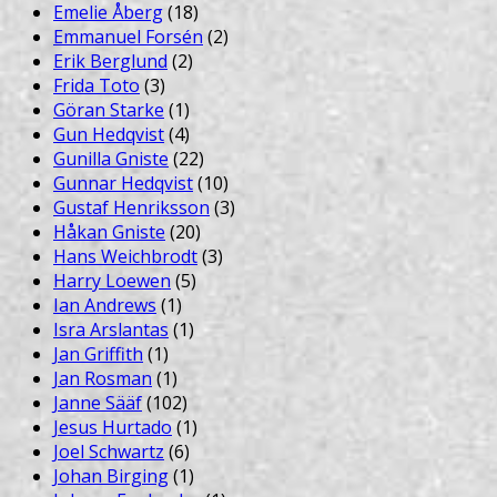
Emelie Åberg
(18)
Emmanuel Forsén
(2)
Erik Berglund
(2)
Frida Toto
(3)
Göran Starke
(1)
Gun Hedqvist
(4)
Gunilla Gniste
(22)
Gunnar Hedqvist
(10)
Gustaf Henriksson
(3)
Håkan Gniste
(20)
Hans Weichbrodt
(3)
Harry Loewen
(5)
Ian Andrews
(1)
Isra Arslantas
(1)
Jan Griffith
(1)
Jan Rosman
(1)
Janne Sääf
(102)
Jesus Hurtado
(1)
Joel Schwartz
(6)
Johan Birging
(1)